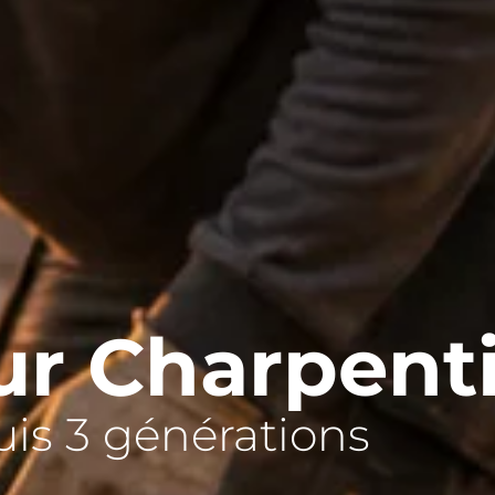
r Charpent
is 3 générations