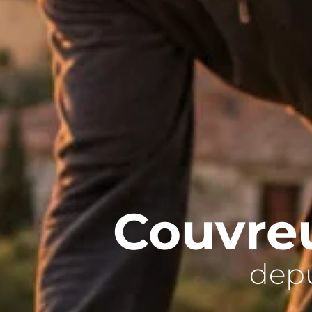
Couvreu
depu