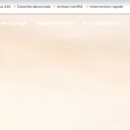
sous 24h
✓
Garantie décennale
✓
Artisan certifié
✓
Intervention rapide
t Nettoyage
Urgence Toiture
Nos réalisations