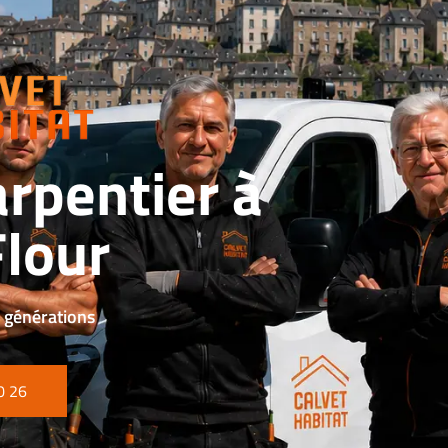
rpentier à
Flour
3 générations
0 26