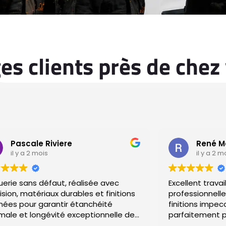
s clients près de chez
Pascale Riviere
René M
il y a 2 mois
il y a 2 m
uerie sans défaut, réalisée avec
Excellent trava
ision, matériaux durables et finitions
professionnelle
arantir étanchéité
finitions impeccables et chantier laissé
male et longévité exceptionnelle de
parfaitement p
e toiture.