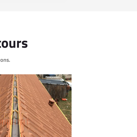
tours
rons.