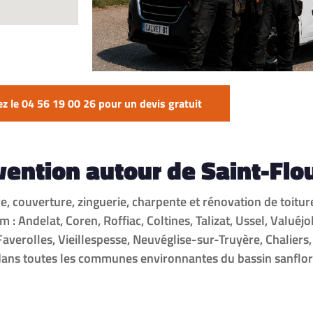
z le 04 56 19 00 26 pour un devis gratuit
vention autour de Saint-Flo
re, couverture, zinguerie, charpente et rénovation de toitur
Andelat, Coren, Roffiac, Coltines, Talizat, Ussel, Valuéjol
Faverolles, Vieillespesse, Neuvéglise-sur-Truyère, Chaliers,
ans toutes les communes environnantes du bassin sanflorai