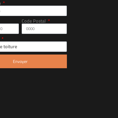
m
Code Postal
n
Envoyer