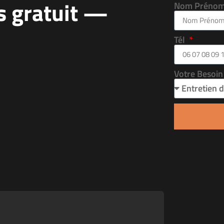
s gratuit —
Nom Préno
Tél
Votre Besoi