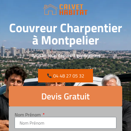
Couvreur Charpentier
à Montpelier
Artisan local depuis 3 générations
04 48 27 05 32
Devis Gratuit
Nom Prénom