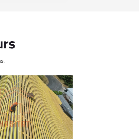
urs
s.