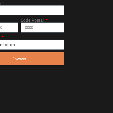
m
Code Postal
n
Envoyer