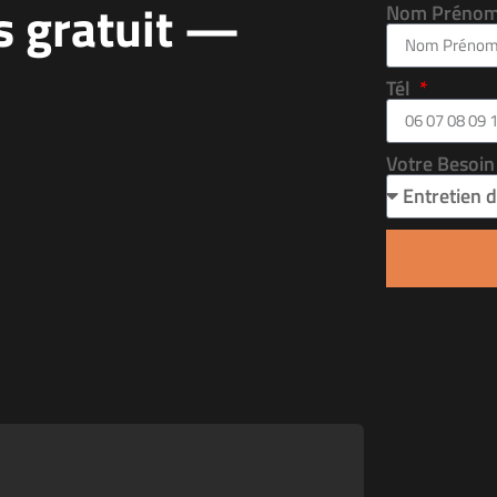
s gratuit —
Nom Préno
Tél
Votre Besoi