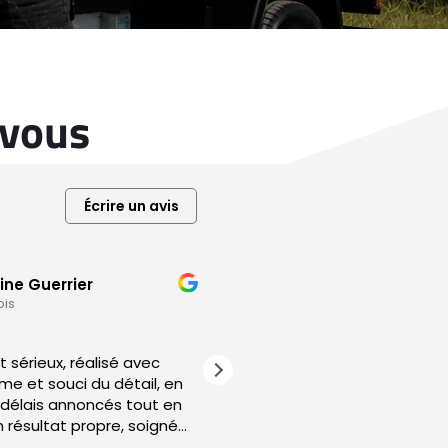
 vous
Écrire un avis
ine Guerrier
Pascale Riviere
ois
il y a 2 mois
t sérieux, réalisé avec
Zinguerie sans défaut, ré
me et souci du détail, en
précision, matériaux durab
soignées pour garantir étanchéité
 résultat propre, soigné
optimale et longévité exc
votre toiture.