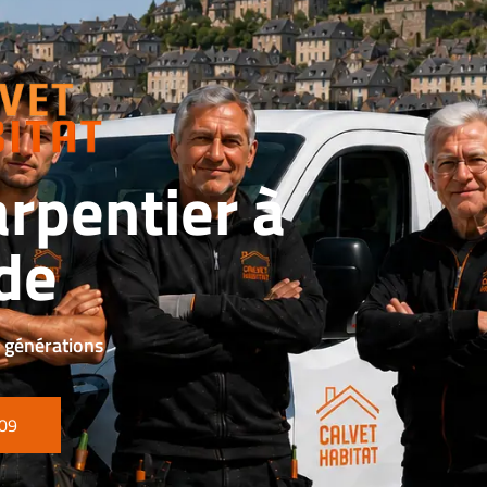
rpentier à
de
3 générations
 09