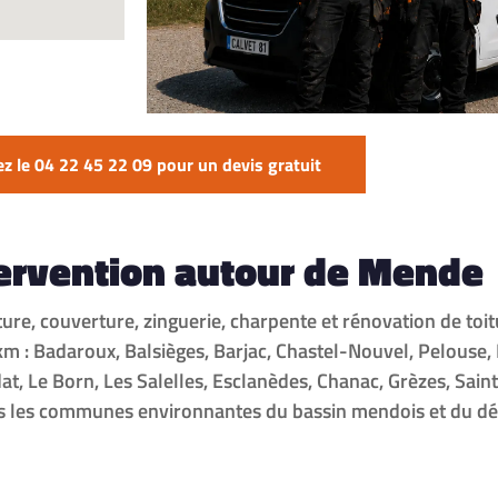
z le 04 22 45 22 09 pour un devis gratuit
tervention autour de Mende
iture, couverture, zinguerie, charpente et rénovation de to
: Badaroux, Balsièges, Barjac, Chastel-Nouvel, Pelouse, 
t, Le Born, Les Salelles, Esclanèdes, Chanac, Grèzes, Sain
es les communes environnantes du bassin mendois et du dé