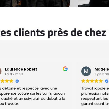
s clients près de chez
Laurence Robert
Madele
il y a 2 mois
il y a 2 m
s détaillé et respecté, avec une
Travail rapide e
totale sur les tarifs, aucun
professionnalis
 caché et un suivi clair du début à la
respectant les délais annoncés tout en
des travaux.
garantissant un
et durable.