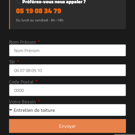
Préférez-vous nous appeler ?
05 19 08 34 79
Du lundi au vendredi · 8h–18h
Nom Prénom
Tél
Code Postal
Votre Besoin
Envoyer