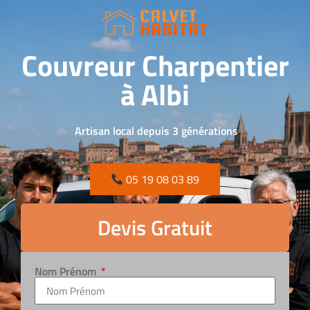
Couvreur Charpentier
à Albi
Artisan local depuis 3 générations
05 19 08 03 89
Devis Gratuit
Nom Prénom